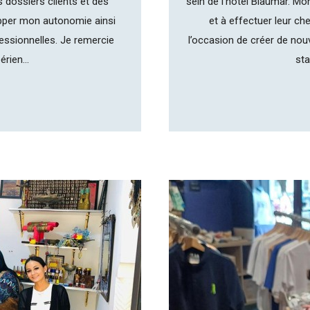
s dossiers clients et des
sein de l’hôtel Blaumar. Mon 
pper mon autonomie ainsi
et à effectuer leur ch
ssionnelles. Je remercie
l’occasion de créer de nou
rien...
sta