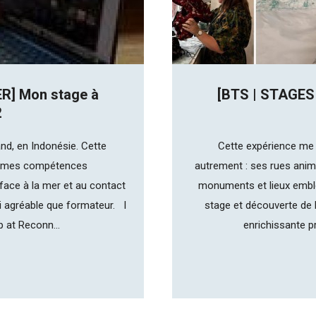
R] Mon stage à
[BTS | STAGES
2
nd, en Indonésie. Cette
Cette expérience me 
r mes compétences
autrement : ses rues anim
face à la mer et au contact
monuments et lieux emblém
si agréable que formateur. I
stage et découverte de l
p at Reconn...
enrichissante p