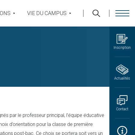
IONS
VIE DU CAMPUS
Inscription
Actualités
Contact
s par le professeur principal, l’équipe éducative
 choix d’orientation pour la classe de première
ations post-bac. Ce choix se portera soit vers un