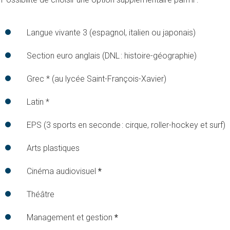
Langue vivante 3 (espagnol, italien ou japonais)
Section euro anglais (DNL : histoire-géographie)
Grec * (au lycée Saint-François-Xavier)
Latin *
EPS (3 sports en seconde : cirque, roller-hockey et surf)
Arts plastiques
Cinéma audiovisuel
*
Théâtre
Management et gestion
*