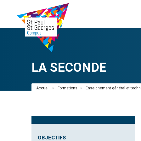
Aller
au
contenu
principal
LA SECONDE
Fil
Accueil
Formations
Enseignement général et techn
d'Ariane
OBJECTIFS