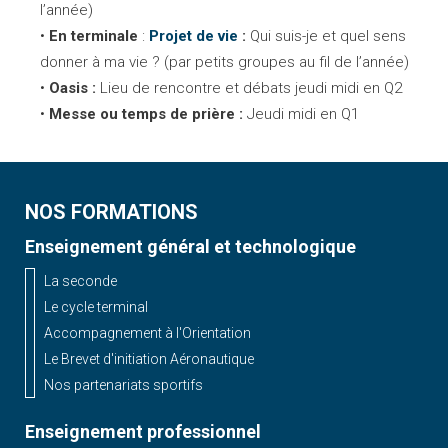
l’année)
En terminale
:
Projet de vie
:
Qui suis-je et quel sens
donner à ma vie ? (par petits groupes au fil de l’année)
Oasis :
L
ieu de rencontre et débats jeudi midi en Q2
Messe ou temps de prière :
J
eudi midi en Q1
NOS FORMATIONS
Enseignement général et technologique
La seconde
Le cycle terminal
Accompagnement à l'Orientation
Le Brevet d'initiation Aéronautique
Nos partenariats sportifs
Enseignement professionnel