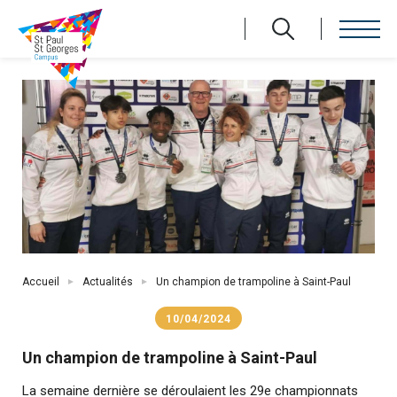
Aller
au
contenu
principal
Fil
Accueil
Actualités
Un champion de trampoline à Saint-Paul
d'Ariane
10/04/2024
Un champion de trampoline à Saint-Paul
La semaine dernière se déroulaient les 29e championnats