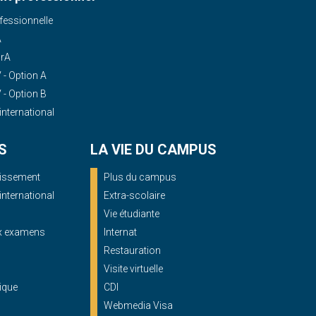
essionnelle
A
OrA
- Option A
- Option B
'international
S
LA VIE DU CAMPUS
blissement
Plus du campus
'international
Extra-scolaire
Vie étudiante
ux examens
Internat
Restauration
Visite virtuelle
ique
CDI
Webmedia Visa