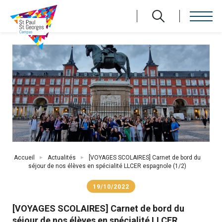
Aller
au
contenu
principal
Fil
Accueil
Actualités
[VOYAGES SCOLAIRES] Carnet de bord du
d'Ariane
séjour de nos élèves en spécialité LLCER espagnole (1/2)
19/10/2022
[VOYAGES SCOLAIRES] Carnet de bord du
séjour de nos élèves en spécialité LLCER