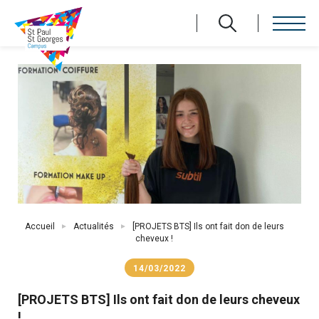
Aller
au
contenu
principal
Fil
Accueil
Actualités
[PROJETS BTS] Ils ont fait don de leurs
d'Ariane
cheveux !
14/03/2022
[PROJETS BTS] Ils ont fait don de leurs cheveux
!