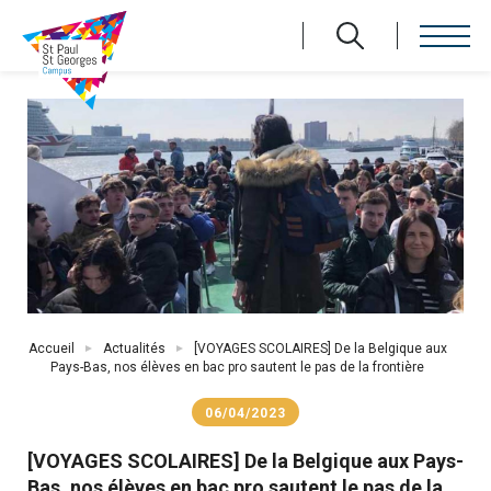
Aller
au
contenu
principal
Fil
Accueil
Actualités
[VOYAGES SCOLAIRES] De la Belgique aux
d'Ariane
Pays-Bas, nos élèves en bac pro sautent le pas de la frontière
06/04/2023
[VOYAGES SCOLAIRES] De la Belgique aux Pays-
Bas, nos élèves en bac pro sautent le pas de la