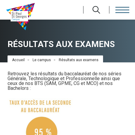
Aller
au
contenu
principal
RÉSULTATS AUX EXAMENS
Fil
Accueil
Le campus
Résultats aux examens
d'Ariane
Retrouvez les résultats du baccalauréat de nos séries
Générale, Technologique et Professionnelle ainsi que
ceux de nos BTS (SAM, GPME, CG et MCO) et nos
Bachelors :