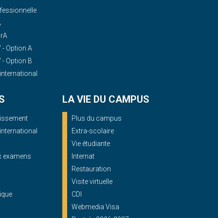
essionnelle
A
OrA
- Option A
- Option B
'international
S
LA VIE DU CAMPUS
blissement
Plus du campus
'international
Extra-scolaire
Vie étudiante
ux examens
Internat
Restauration
Visite virtuelle
ique
CDI
Webmedia Visa