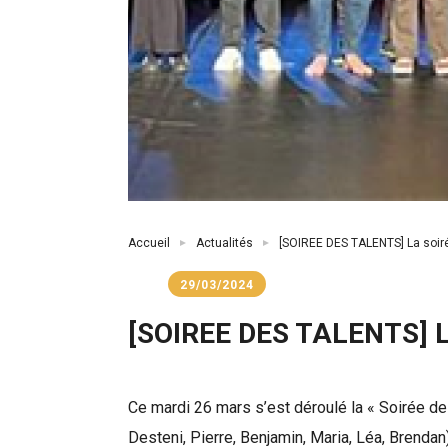
Fil
Accueil
Actualités
[SOIREE DES TALENTS] La soirée
d'Ariane
29/03/2024
[SOIREE DES TALENTS] La s
Ce mardi 26 mars s’est déroulé la « Soirée de
Desteni, Pierre, Benjamin, Maria, Léa, Brendan)