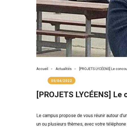
Fil
Accueil
Actualités
[PROJETS LYCÉENS] Le concours 
d'Ariane
05/04/2022
[PROJETS LYCÉENS] Le con
Le campus propose de vous réunir autour d’un 
un ou plusieurs thèmes, avec votre téléphone 