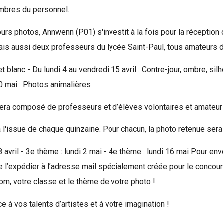
mbres du personnel.
urs photos, Annwenn (P01) s'investit à la fois pour la réception
mais aussi deux professeurs du lycée Saint-Paul, tous amateurs d
et blanc - Du lundi 4 au vendredi 15 avril : Contre-jour, ombre, sil
0 mai : Photos animalières
y sera composé de professeurs et d’élèves volontaires et amateu
l'issue de chaque quinzaine. Pour chacun, la photo retenue sera
 18 avril - 3e thème : lundi 2 mai - 4e thème : lundi 16 mai Pour e
t de l’expédier à l’adresse mail spécialement créée pour le conc
nom, votre classe et le thème de votre photo !
e à vos talents d’artistes et à votre imagination !