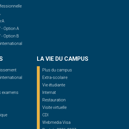
essionnelle
A
OrA
- Option A
- Option B
'international
S
LA VIE DU CAMPUS
blissement
Plus du campus
'international
Extra-scolaire
Vie étudiante
ux examens
Internat
Restauration
Visite virtuelle
ique
CDI
Webmedia Visa