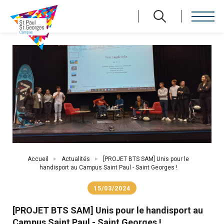
Aller
au
contenu
principal
Fil
Accueil
Actualités
[PROJET BTS SAM] Unis pour le
d'Ariane
handisport au Campus Saint Paul - Saint Georges !
15/03/2024
[PROJET BTS SAM] Unis pour le handisport au
Campus Saint Paul - Saint Georges !