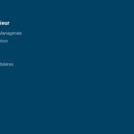
ieur
 Managériale
stion
ilières