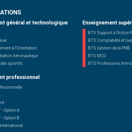
ATIONS
t général et technologique
Enseignement supér
BTS Support à l’Action
inal
BTS Comptabilité et Ge
ent à l'Orientation
BTS Gestion de la PME
nitiation Aéronautique
BTS MCO
iats sportifs
BTS Professions Immob
t professionnel
essionnelle
A
OrA
- Option A
- Option B
'international