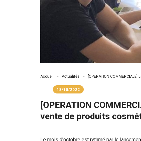
Fil
Accueil
Actualités
[OPERATION COMMERCIALE] Les 
d'Ariane
18/10/2022
[OPERATION COMMERCIALE
vente de produits cosmé
Le mois d'octobre est rythmé par le lanceme