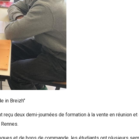
e in Breizh"
t reçu deux demi-journées de formation à la vente en réunion et 
à Rennes.
alogues et de bons de commande, les étudiants ont plusieurs se