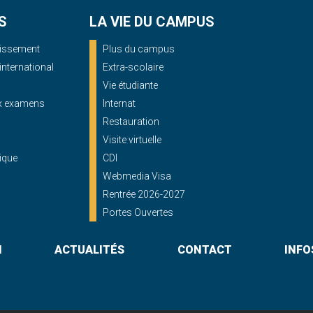
S
LA VIE DU CAMPUS
blissement
Plus du campus
'international
Extra-scolaire
Vie étudiante
ux examens
Internat
Restauration
Visite virtuelle
ique
CDI
Webmedia Visa
Rentrée 2026-2027
Portes Ouvertes
N
ACTUALITÉS
CONTACT
INFO