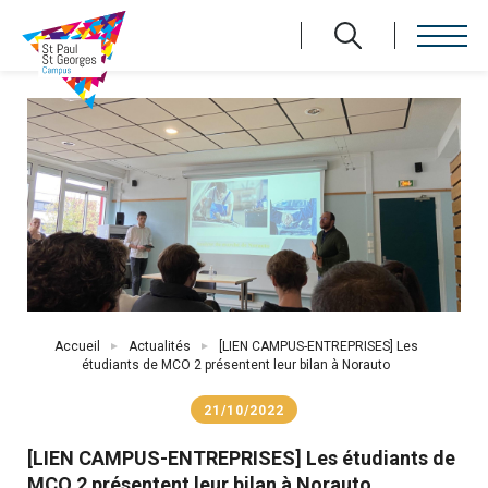
Aller
au
contenu
principal
Fil
Accueil
Actualités
[LIEN CAMPUS-ENTREPRISES] Les
d'Ariane
étudiants de MCO 2 présentent leur bilan à Norauto
21/10/2022
[LIEN CAMPUS-ENTREPRISES] Les étudiants de
MCO 2 présentent leur bilan à Norauto