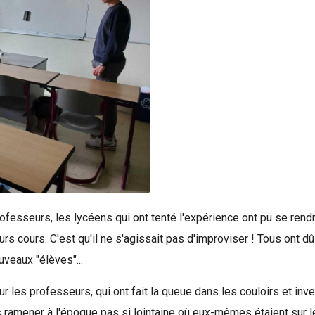
fesseurs, les lycéens qui ont tenté l'expérience ont pu se rendr
s cours. C'est qu'il ne s'agissait pas d'improviser ! Tous ont d
veaux "élèves"...
ur les professeurs, qui ont fait la queue dans les couloirs et inves
 les ramener à l'époque pas si lointaine où eux-mêmes étaient sur 