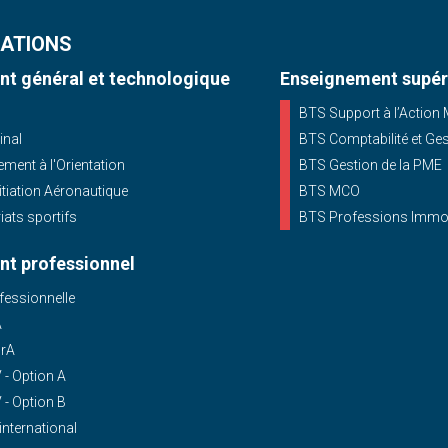
ATIONS
t général et technologique
Enseignement supér
BTS Support à l’Action
inal
BTS Comptabilité et Ge
ent à l'Orientation
BTS Gestion de la PME
nitiation Aéronautique
BTS MCO
iats sportifs
BTS Professions Immob
t professionnel
essionnelle
A
OrA
- Option A
- Option B
'international