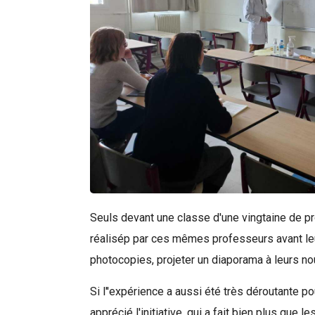
Seuls devant une classe d'une vingtaine de pro
Rechercher
réalisép par ces mêmes professeurs avant leur
photocopies, projeter un diaporama à leurs nou
Si l''expérience a aussi été très déroutante po
apprécié l'initiative, qui a fait bien plus que