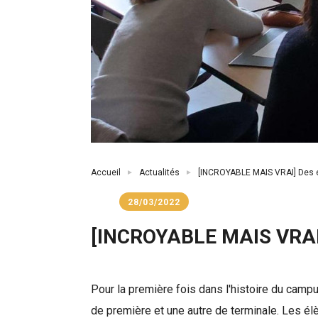
Fil
Accueil
Actualités
[INCROYABLE MAIS VRAI] Des él
d'Ariane
28/03/2022
[INCROYABLE MAIS VRAI] 
Pour la première fois dans l'histoire du campu
de première et une autre de terminale. Les élè