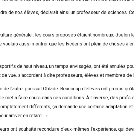
re de nos élèves, déclarait ainsi un professeur de sciences. Ce
lture générale : les cours proposés étaient nombreux, dselon les 
Je voulais aussi montrer que les lycéens ont plein de choses à en
ortifs de haut niveau, un temps envisagés, ont été annulés pour
t de vue, s'accordent à dire professeurs, élèves et membres de l
ce de l'autre, poursuit Oblade. Beaucoup d'élèves ont promis qu'il
n se met à faire cours dans ces conditions. À l'inverse, des profs
 complètement différents, ça demande une certaine adaptation et
r arriver en retard... »
eurs ont souhaité reconduire d'eux-mêmes l'expérience, qui devra