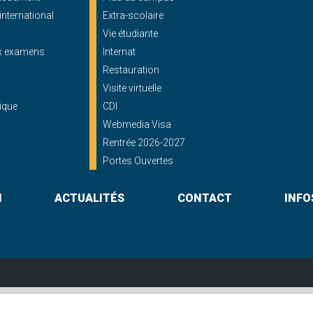
'international
Extra-scolaire
Vie étudiante
ux examens
Internat
Restauration
Visite virtuelle
ique
CDI
Webmedia Visa
Rentrée 2026-2027
Portes Ouvertes
N
ACTUALITÉS
CONTACT
INFO
Lycée St Georges