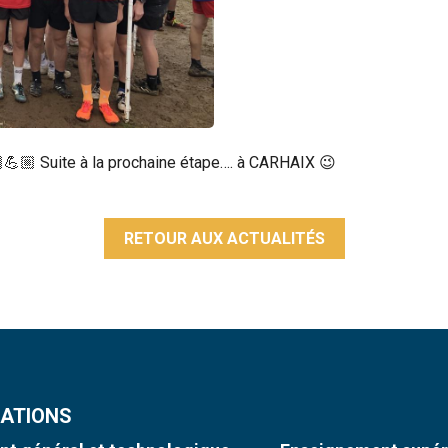
🏼💪🏼 Suite à la prochaine étape…. à CARHAIX 😉
RETOUR AUX ACTUALITÉS
ATIONS