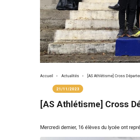
Fil
Accueil
Actualités
[AS Athlétisme] Cross Départe
d'Ariane
21/11/2023
[AS Athlétisme] Cross D
Mercredi dernier, 16 élèves du lycée ont rep