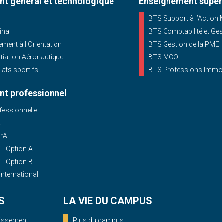
t général et technologique
Enseignement supér
BTS Support à l’Action
inal
BTS Comptabilité et Ge
ent à l'Orientation
BTS Gestion de la PME
nitiation Aéronautique
BTS MCO
iats sportifs
BTS Professions Immob
t professionnel
essionnelle
A
OrA
- Option A
- Option B
'international
S
LA VIE DU CAMPUS
blissement
Plus du campus