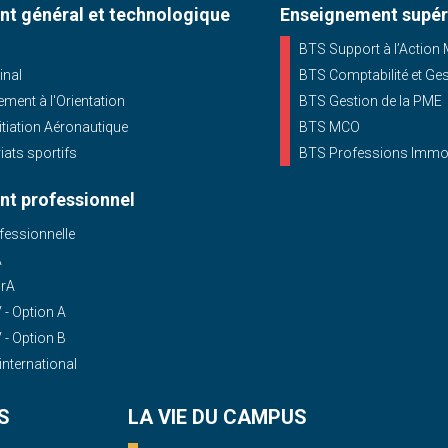
t général et technologique
Enseignement supér
BTS Support à l’Action
inal
BTS Comptabilité et Ge
ent à l'Orientation
BTS Gestion de la PME
nitiation Aéronautique
BTS MCO
iats sportifs
BTS Professions Immob
t professionnel
essionnelle
A
OrA
- Option A
- Option B
'international
S
LA VIE DU CAMPUS