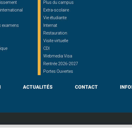
blissement
Plus du campus
'international
Extra-scolaire
Vie étudiante
ux examens
Internat
Restauration
Visite virtuelle
ique
CDI
Webmedia Visa
Rentrée 2026-2027
Portes Ouvertes
N
ACTUALITÉS
CONTACT
INFO
Lycée St Georges