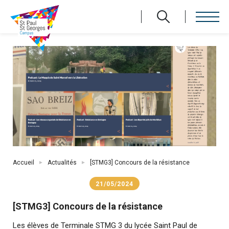
Aller
au
contenu
principal
Fil
Accueil
Actualités
[STMG3] Concours de la résistance
d'Ariane
21/05/2024
[STMG3] Concours de la résistance
Les élèves de Terminale STMG 3 du lycée Saint Paul de