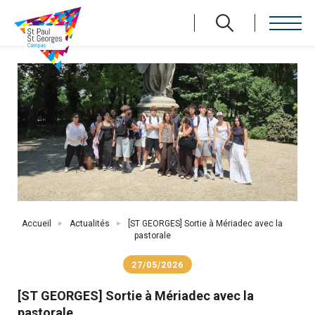
Aller
au
contenu
principal
Fil
Accueil
Actualités
[ST GEORGES] Sortie à Mériadec avec la
d'Ariane
pastorale
27/05/2026
[ST GEORGES] Sortie à Mériadec avec la
pastorale