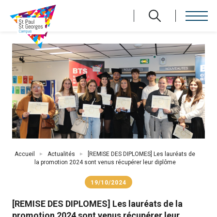
Aller
au
contenu
principal
Fil
Accueil
Actualités
[REMISE DES DIPLOMES] Les lauréats de
d'Ariane
la promotion 2024 sont venus récupérer leur diplôme
19/10/2024
[REMISE DES DIPLOMES] Les lauréats de la
promotion 2024 sont venus récupérer leur