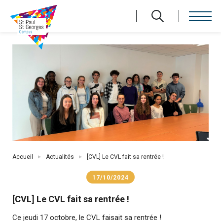
Aller
au
contenu
principal
Fil
Accueil
Actualités
[CVL] Le CVL fait sa rentrée !
d'Ariane
17/10/2024
[CVL] Le CVL fait sa rentrée !
Ce jeudi 17 octobre, le CVL faisait sa rentrée !