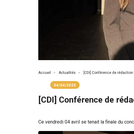
Fil
Accueil
Actualités
[CDI] Conférence de rédaction 
d'Ariane
04/04/2025
[CDI] Conférence de réda
Ce vendredi 04 avril se tenait la finale du con