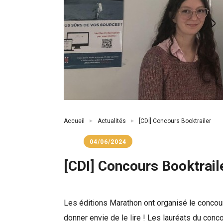
Fil
Accueil
Actualités
[CDI] Concours Booktrailer
d'Ariane
04/06/2024
[CDI] Concours Booktrail
Les éditions Marathon ont organisé le concours
donner envie de le lire ! Les lauréats du con