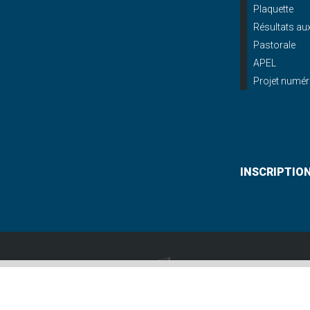
Plaquette
Résultats a
Pastorale
APEL
Projet numér
INSCRIPTIO
Lycée St Paul
12, allée Gabriel De