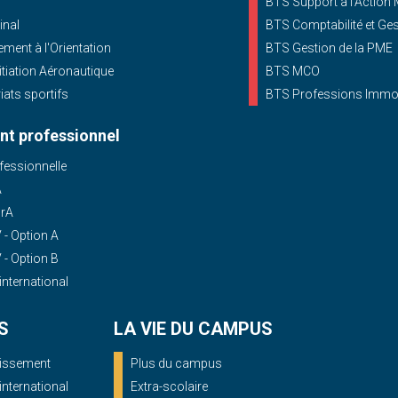
BTS Support à l’Action
inal
BTS Comptabilité et Ge
ent à l'Orientation
BTS Gestion de la PME
nitiation Aéronautique
BTS MCO
iats sportifs
BTS Professions Immob
t professionnel
essionnelle
A
OrA
- Option A
- Option B
'international
S
LA VIE DU CAMPUS
blissement
Plus du campus
'international
Extra-scolaire