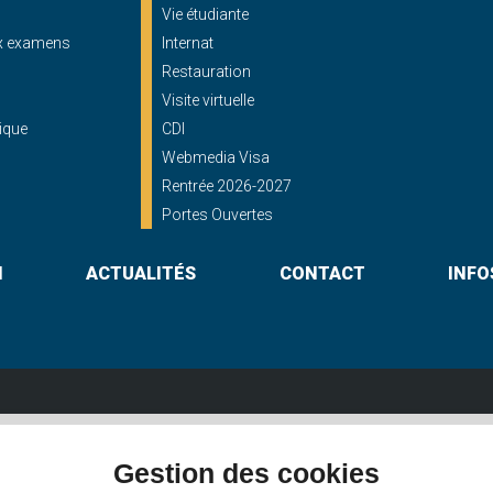
Vie étudiante
ux examens
Internat
Restauration
Visite virtuelle
ique
CDI
Webmedia Visa
Rentrée 2026-2027
Portes Ouvertes
N
ACTUALITÉS
CONTACT
INFO
Lycée St Georges
Gestion des cookies
shayes - 56000 VANNES
16, rue du Maréchal Foch - 56000 