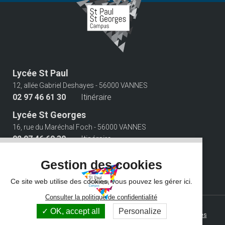
Lycée St Paul
12, allée Gabriel Deshayes - 56000 VANNES
02 97 46 61 30
Itinéraire
Lycée St Georges
16, rue du Maréchal Foch - 56000 VANNES
02 97 46 60 30
Itinéraire
Suivez-nous
Gestion des cookies
Ce site web utilise des cookies, vous pouvez les gérer ici.
Consulter la politique de confidentialité
© 2026 Campus Saint Paul Saint Georges - Tous droits réservés -
OK, accept all
Personalize
Photos non contractuelles -
Mentions légales
-
Gestion des cookies