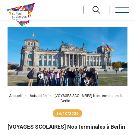
Aller
au
contenu
principal
Fil
Accueil
Actualités
[VOYAGES SCOLAIRES] Nos terminales à
d'Ariane
Berlin
14/10/2025
[VOYAGES SCOLAIRES] Nos terminales à Berlin