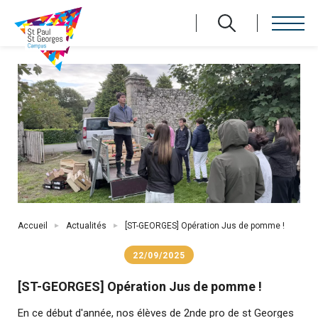
Aller
au
contenu
principal
Fil
Accueil
Actualités
[ST-GEORGES] Opération Jus de pomme !
d'Ariane
22/09/2025
[ST-GEORGES] Opération Jus de pomme !
En ce début d'année, nos élèves de 2nde pro de st Georges