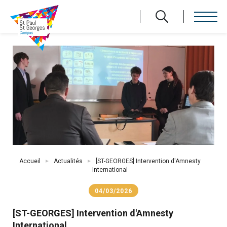
Aller
au
contenu
principal
Fil
Accueil
Actualités
[ST-GEORGES] Intervention d'Amnesty
d'Ariane
International
04/03/2026
[ST-GEORGES] Intervention d'Amnesty
International