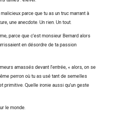
re malicieux parce que tu as un truc marrant à
ture, une anecdote. Un rien. Un tout.
alme, parce que c’est monsieur Bernard alors
ourrissaient en désordre de ta passion
fumeurs amassés devant l’entrée, « alors, on se
ce même perron où tu as usé tant de semelles
 et primitive. Quelle ironie aussi qu’un geste
our le monde.