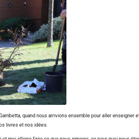
cée Gambetta, quand nous arrivions ensemble pour aller enseigner
s livres et nos idées.
 et moi allions faire ce que nous aimions, ce pour quoi nous étions