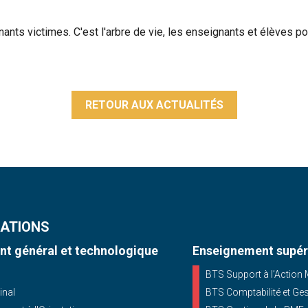
nts victimes. C'est l'arbre de vie, les enseignants et élèves po
RETOUR AUX ACTUALITÉS
ATIONS
t général et technologique
Enseignement supér
BTS Support à l’Action
inal
BTS Comptabilité et Ge