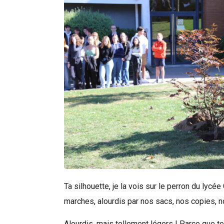
Rechercher
Ta silhouette, je la vois sur le perron du ly
marches, alourdis par nos sacs, nos copies, no
Alourdis, mais tellement légers ! Parce que toi