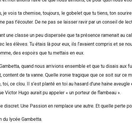
s, je vois ta chemise, toujours, le gobelet que tu tiens, ton souri
de ne pas t’écouter. De ne pas se laisser ravir par un conseil de lec
devant une classe un peu dispersée que ta présence ramenait au c
vec les élèves. Tu étais là pour eux, ils l’avaient compris et se n
l’homme, des espoirs que tu mettais en eux.
ée Gambetta, quand nous arrivions ensemble et que tu disais aux 
fait, content de ta vanne. Quelle ironie tragique que ce soit sur 
é, toi, ce clou. Il s’est planté en toi au hasard d’une haine aveugle
ue Victor Hugo aurait pu appeler « un porteur de flambeau ».
me discret. Une Passion en remplace une autre. Et quelle perte p
ron du lycée Gambetta.