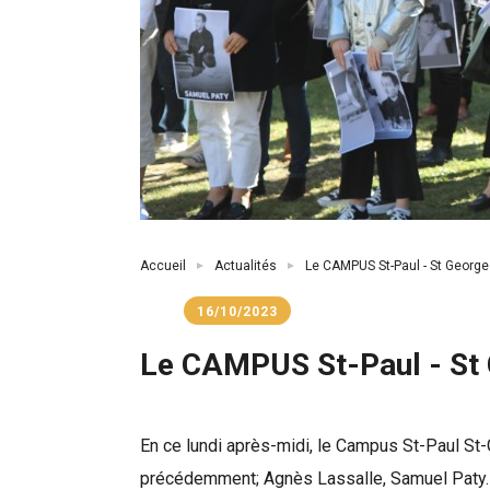
Fil
Accueil
Actualités
Le CAMPUS St-Paul - St Geor
d'Ariane
16/10/2023
Le CAMPUS St-Paul - St
En ce lundi après-midi, le Campus St-Paul S
précédemment; Agnès Lassalle, Samuel Paty.