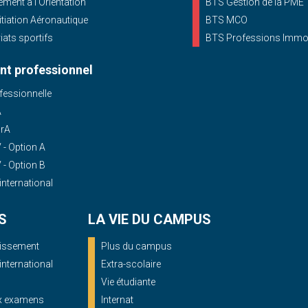
ent à l'Orientation
BTS Gestion de la PME
nitiation Aéronautique
BTS MCO
iats sportifs
BTS Professions Immob
t professionnel
essionnelle
A
OrA
- Option A
- Option B
'international
S
LA VIE DU CAMPUS
blissement
Plus du campus
'international
Extra-scolaire
Vie étudiante
ux examens
Internat