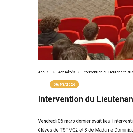
Fil
Accueil
Actualités
Intervention du Lieutenant Bri
d'Ariane
06/03/2026
Intervention du Lieutenan
Vendredi 06 mars dernier avait lieu l'interve
élèves de TSTMG2 et 3 de Madame Dominiqu