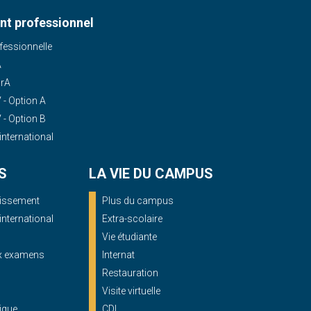
t professionnel
essionnelle
A
OrA
- Option A
- Option B
'international
S
LA VIE DU CAMPUS
blissement
Plus du campus
'international
Extra-scolaire
Vie étudiante
ux examens
Internat
Restauration
Visite virtuelle
ique
CDI