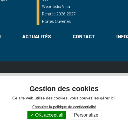
Webmedia Visa
Rentrée 2026-2027
Portes Ouvertes
N
ACTUALITÉS
CONTACT
INFO
Lycée St Georges
Gestion des cookies
shayes - 56000 VANNES
16, rue du Maréchal Foch - 56000 
Itinéraire
02 97 46 60 30
Itinéraire
Ce site web utilise des cookies, vous pouvez les gérer ici.
Consulter la politique de confidentialité
OK, accept all
Personalize
hotos non contractuelles -
Mentions légales
-
Gestion des cookies