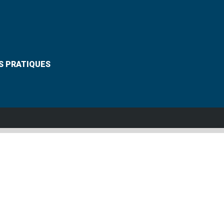
S PRATIQUES
Suivez-nous
VANNES
Grouplive - Agence de création de sites Internet