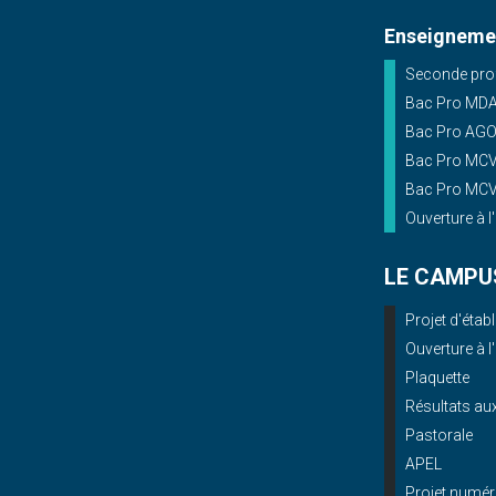
Enseignemen
Seconde prof
Bac Pro MD
Bac Pro AG
Bac Pro MCV 
Bac Pro MCV 
Ouverture à l
LE CAMPU
Projet d'éta
Ouverture à l
Plaquette
Résultats a
Pastorale
APEL
Projet numér