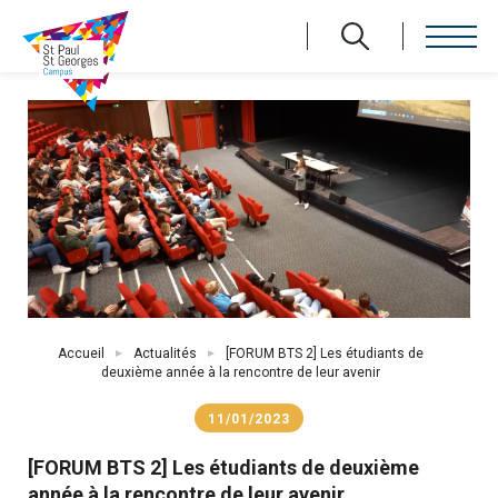
Aller
au
contenu
principal
Fil
Accueil
Actualités
[FORUM BTS 2] Les étudiants de
d'Ariane
deuxième année à la rencontre de leur avenir
11/01/2023
[FORUM BTS 2] Les étudiants de deuxième
année à la rencontre de leur avenir