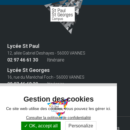
Lycée St Paul
12, allée Gabriel Deshayes - 56000 VANNES
02 97 46 61 30
Itinéraire
Lycée St Georges
16, rue du Maréchal Foch - 56000 VANNES
02 97 46 60 30
Itinéraire
Suivez-nous
Gestion des cookies
Ce site web utilise des cookies, vous pouvez les gérer ici.
Consulter la politique de confidentialité
© 2026 Campus Saint Paul Saint Georges - Tous droits réservés -
OK, accept all
Personalize
Photos non contractuelles -
Mentions légales
-
Gestion des cookies