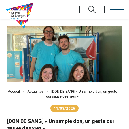
Aller
au
contenu
principal
Fil
Accueil
Actualités
[DON DE SANG] « Un simple don, un geste
d'Ariane
qui sauve des vies »
11/03/2026
[DON DE SANG] « Un simple don, un geste qui
sauve des vies »