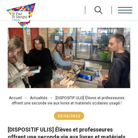
Aller
au
contenu
principal
Fil
Accueil
Actualités
[DISPOSITIF ULIS] Élèves et professeures
d'Ariane
offrent une seconde vie aux livres et matériels scolaires usagé !
20/06/2022
[DISPOSITIF ULIS] Élèves et professeures
offrent une seconde vie aux livres et matériels