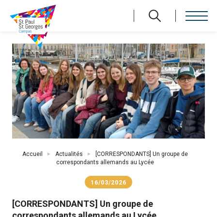
Aller
au
contenu
principal
Fil
Accueil
Actualités
[CORRESPONDANTS] Un groupe de
d'Ariane
correspondants allemands au Lycée
16/03/2026
[CORRESPONDANTS] Un groupe de
correspondants allemands au Lycée