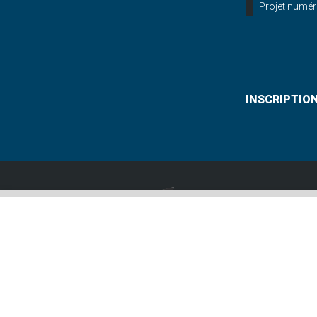
Projet numér
INSCRIPTIO
Lycée St Paul
12, allée Gabriel De
02 97 46 61 30
© 2026 Campus Saint Paul Saint Georges - Tous droits réservés - P