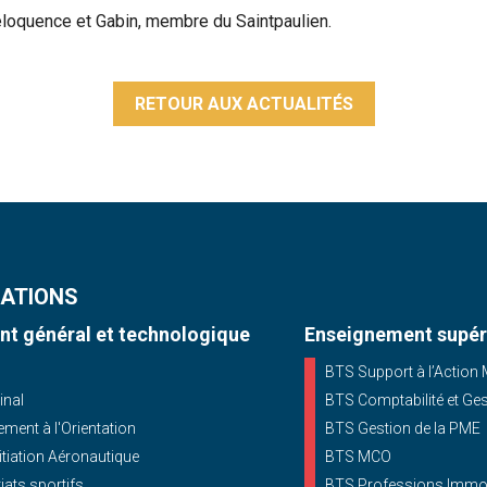
éloquence et Gabin, membre du Saintpaulien.
RETOUR AUX ACTUALITÉS
ATIONS
t général et technologique
Enseignement supér
BTS Support à l’Action
inal
BTS Comptabilité et Ge
ent à l'Orientation
BTS Gestion de la PME
nitiation Aéronautique
BTS MCO
iats sportifs
BTS Professions Immob