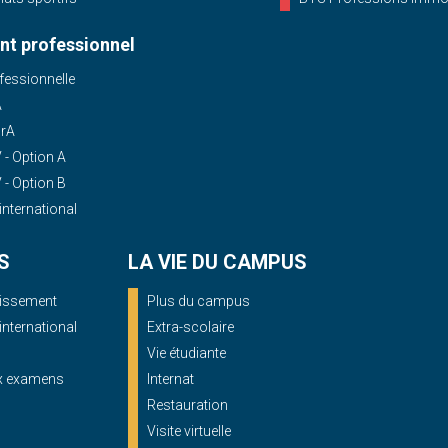
t professionnel
essionnelle
A
OrA
- Option A
- Option B
'international
S
LA VIE DU CAMPUS
blissement
Plus du campus
'international
Extra-scolaire
Vie étudiante
ux examens
Internat
Restauration
Visite virtuelle