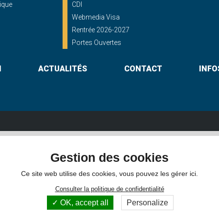
ique
CDI
Webmedia Visa
Rentrée 2026-2027
Portes Ouvertes
N
ACTUALITÉS
CONTACT
INFO
Lycée St Georges
Gestion des cookies
shayes - 56000 VANNES
16, rue du Maréchal Foch - 56000 
Itinéraire
02 97 46 60 30
Itinéraire
Ce site web utilise des cookies, vous pouvez les gérer ici.
Consulter la politique de confidentialité
OK, accept all
Personalize
hotos non contractuelles -
Mentions légales
-
Gestion des cookies