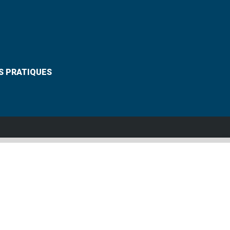
S PRATIQUES
Suivez-nous
VANNES
Grouplive - Agence de création de sites Internet