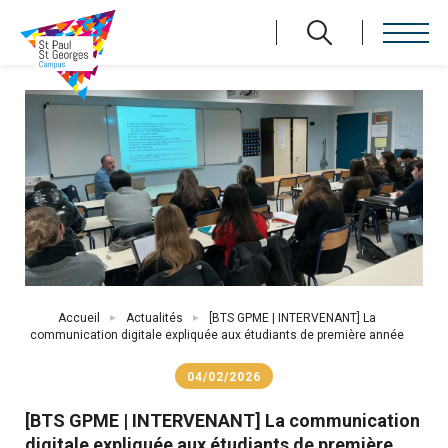
Aller
au
contenu
principal
Fil
Accueil
Actualités
[BTS GPME | INTERVENANT] La
d'Ariane
communication digitale expliquée aux étudiants de première année
04/02/2026
[BTS GPME | INTERVENANT] La communication
digitale expliquée aux étudiants de première