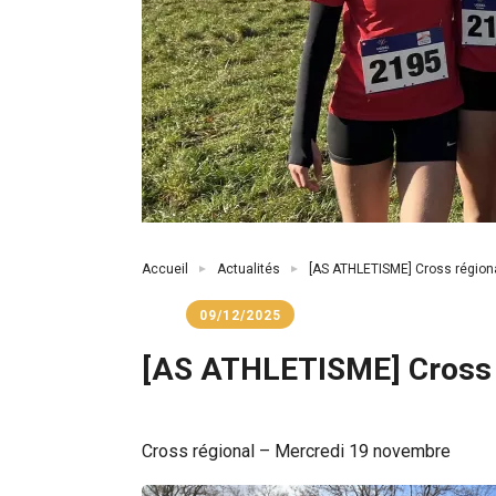
Fil
Accueil
Actualités
[AS ATHLETISME] Cross région
d'Ariane
09/12/2025
[AS ATHLETISME] Cross 
Cross régional – Mercredi 19 novembre